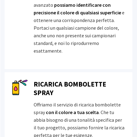
avanzato
possiamo identificare con
San Marco
precisione il colore di qualsiasi superficie
e
ottenere una corrispondenza perfetta.
Portaci un qualsiasi campione del colore,
anche uno non presente sui campionari
Sestriere
standard, e noi lo riprodurremo
esattamente.
Tecnorivest
RICARICA BOMBOLETTE
SPRAY
Offriamo il servizio di ricarica bombolette
spray
con il colore a tua scelta
. Che tu
abbia bisogno di una tonalità specifica per
il tuo progetto, possiamo fornire la ricarica
perfetta per le tue esigenze.