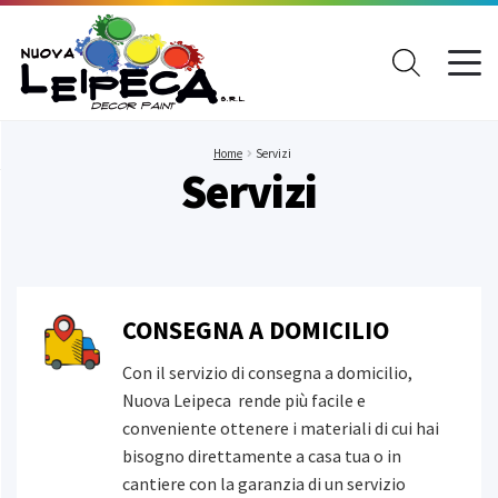
Prodotti
Vernici
Marchi
Home
Servizi
Servizi
Tutto Vernici
TUTTI I PRODOTTI
AGB
Decorativi
Paste coloranti
Vernici
Pitture antimuffa
CONSEGNA A DOMICILIO
Arexons
Pitture per esterni
Con il servizio di consegna a domicilio,
Impermeabilizzanti
Nuova Leipeca rende più facile e
Pitture per interni
conveniente ottenere i materiali di cui hai
Cisa
bisogno direttamente a casa tua o in
Rivestimenti murali
cantiere con la garanzia di un servizio