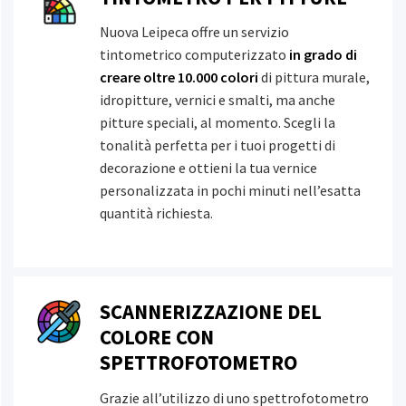
Nuova Leipeca offre un servizio
Giardinaggio
tintometrico computerizzato
in grado di
creare oltre 10.000 colori
di pittura murale,
Mottura
idropitture, vernici e smalti, ma anche
pitture speciali, al momento. Scegli la
tonalità perfetta per i tuoi progetti di
decorazione e ottieni la tua vernice
Naici
personalizzata in pochi minuti nell’esatta
quantità richiesta.
Oikos
SCANNERIZZAZIONE DEL
COLORE CON
Owatrol
SPETTROFOTOMETRO
Grazie all’utilizzo di uno spettrofotometro