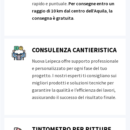
Serrature
Smalti per ferro
rapido e puntuale.
Per consegne
entro un
raggio di 10 km dal centro dell’Aquila
,
la
Stucchi e fissativi
Diadora
consegna è gratuita
.
Vernici per legno
Utensileria
Dierre
CONSULENZA CANTIERISTICA
Ferramenta
Nuova Leipeca offre supporto professionale
e personalizzato per ogni fase del tuo
Dom
progetto. I nostri esperti ti consigliano sui
migliori prodotti e soluzioni tecniche per
Cartongesso
garantire la qualità e l’efficienza dei lavori,
assicurando il successo del risultato finale.
Ica
Abbigliamento da lavoro
Membrapol
TINTOMETRO PER PITTURE