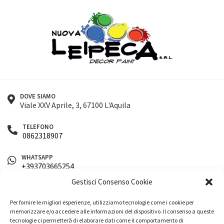
DOVE SIAMO
Viale XXV Aprile, 3, 67100 L'Aquila
TELEFONO
0862318907
WHATSAPP
+393703665254
Gestisci Consenso Cookie
EMAIL
info@nuovaleipeca.it
Per fornire le migliori esperienze, utilizziamo tecnologie come i cookie per
memorizzare e/o accedere alle informazioni del dispositivo. Il consenso a queste
SEGUICI SUI SOCIAL
tecnologie ci permetterà di elaborare dati come il comportamento di