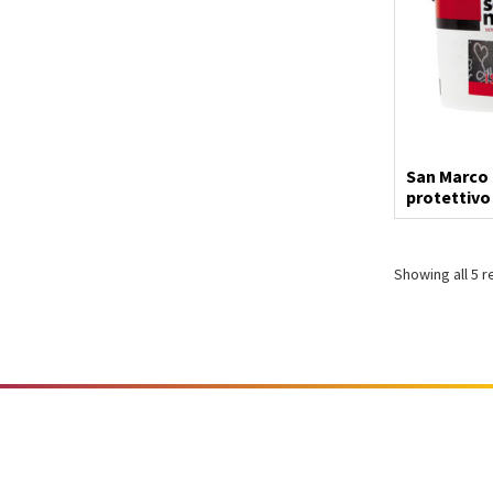
Giardinaggio
Mottura
San Marco 
protettivo 
Naici
Showing all 5 r
Oikos
Owatrol