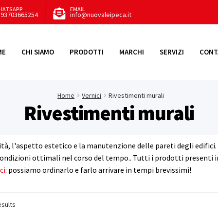
HATSAPP
EMAIL
393703665254
info@nuovaleipeca.it
ME
CHI SIAMO
PRODOTTI
MARCHI
SERVIZI
CONT
Home
Vernici
Rivestimenti murali
Rivestimenti murali
ità, l'aspetto estetico e la manutenzione delle pareti degli edifici
condizioni ottimali nel corso del tempo.. Tutti i prodotti present
ci
: possiamo ordinarlo e farlo arrivare in tempi brevissimi!
esults