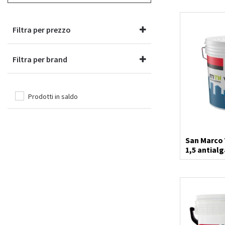
Serrature
Smalti per ferro
Stucchi e fissativi
Diadora
Filtra per prezzo
Vernici per legno
Utensileria
Filtra per brand
Dierre
San Marco
(5)
Prodotti in saldo
Ferramenta
Dom
San Marco 
Cartongesso
1,5 antial
murale
Ica
Abbigliamento da lavoro
Membrapol