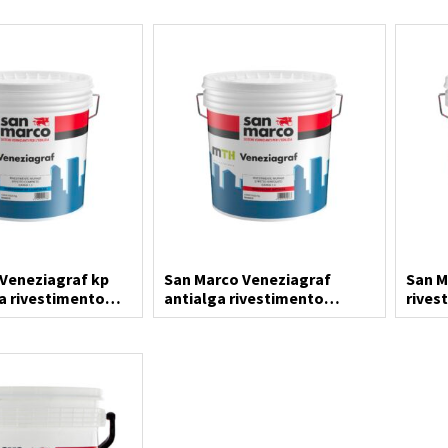
Veneziagraf kp
San Marco Veneziagraf
San M
ga rivestimento
antialga rivestimento
rives
murale