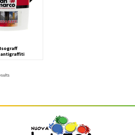
Isograff
antigraffiti
esults