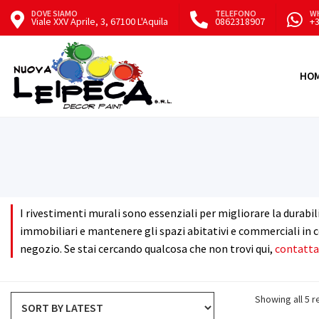
DOVE SIAMO
TELEFONO
W
Viale XXV Aprile, 3, 67100 L'Aquila
0862318907
+
HO
Prodotti
Vernici
Marchi
Tutto Vernici
TUTTI I PRODOTTI
AGB
Decorativi
Paste coloranti
Vernici
Pitture antimuffa
I rivestimenti murali sono essenziali per migliorare la durabil
Arexons
immobiliari e mantenere gli spazi abitativi e commerciali in 
Pitture per esterni
negozio. Se stai cercando qualcosa che non trovi qui,
contatta
Impermeabilizzanti
Pitture per interni
Cisa
Rivestimenti murali
Showing all 5 r