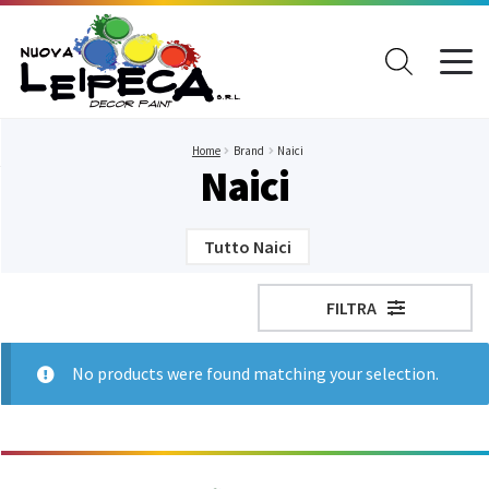
Prodotti
Vernici
Marchi
Home
Brand
Naici
Naici
Tutto Vernici
TUTTI I PRODOTTI
AGB
Decorativi
Tutto Naici
Paste coloranti
Vernici
FILTRA
Pitture antimuffa
Arexons
Pitture per esterni
No products were found matching your selection.
Impermeabilizzanti
Pitture per interni
Cisa
Rivestimenti murali