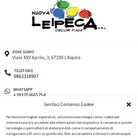
Serrature
Smalti per ferro
Stucchi e fissativi
Diadora
Vernici per legno
Utensileria
Dierre
DOVE SIAMO
Viale XXV Aprile, 3, 67100 L'Aquila
Ferramenta
TELEFONO
Dom
0862318907
WHATSAPP
Cartongesso
+393703665254
Gestisci Consenso Cookie
Ica
EMAIL
info@nuovaleipeca.it
Per fornire le migliori esperienze, utilizziamo tecnologie come i cookie per
Abbigliamento da lavoro
memorizzare e/o accedere alle informazioni del dispositivo. Il consenso a queste
SEGUICI SUI SOCIAL
tecnologie ci permetterà di elaborare dati come il comportamento di
navigazione o ID unici su questo sito. Non acconsentire o ritirare il consenso può
Membrapol