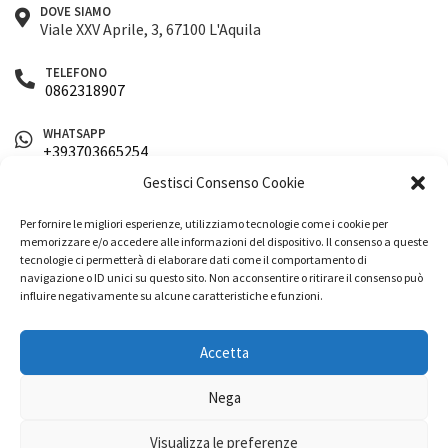
DOVE SIAMO
the
Viale XXV Aprile, 3, 67100 L'Aquila
product
TELEFONO
page
0862318907
WHATSAPP
+393703665254
Gestisci Consenso Cookie
EMAIL
info@nuovaleipeca.it
Per fornire le migliori esperienze, utilizziamo tecnologie come i cookie per
memorizzare e/o accedere alle informazioni del dispositivo. Il consenso a queste
SEGUICI SUI SOCIAL
tecnologie ci permetterà di elaborare dati come il comportamento di
navigazione o ID unici su questo sito. Non acconsentire o ritirare il consenso può
influire negativamente su alcune caratteristiche e funzioni.
Accetta
© 2026 Nuova Leipeca Decor Paint srl, P.IVA 01794220663.
Nega
Powered by
Publipress srl
Visualizza le preferenze