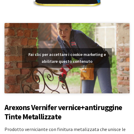
Serrature
Smalti per ferro
Stucchi e fissativi
Diadora
Vernici per legno
Utensileria
Dierre
Fai clic per accettare i cookie marketing e
Ferramenta
abilitare questo contenuto
Dom
Cartongesso
Ica
Arexons Vernifer vernice+antiruggine
Tinte Metallizzate
Abbigliamento da lavoro
Prodotto verniciante con finitura metalizzata che unisce le
Membrapol