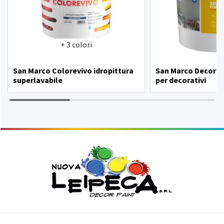
+ 3 colori
San Marco Colorevivo idropittura
San Marco Decorfi
superlavabile
per decorativi
This
product
has
multiple
variants.
The
options
may
be
chosen
on